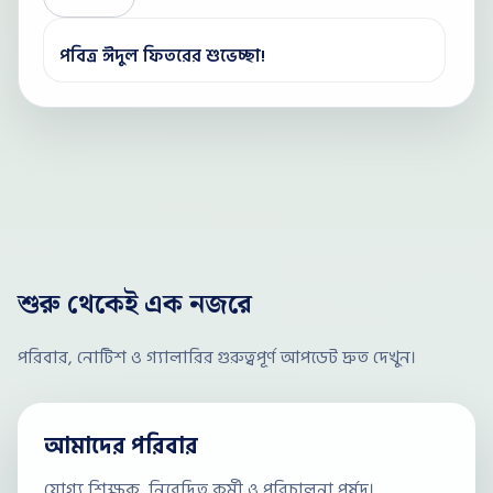
পবিত্র ঈদুল ফিতরের শুভেচ্ছা!
শুরু থেকেই এক নজরে
পরিবার, নোটিশ ও গ্যালারির গুরুত্বপূর্ণ আপডেট দ্রুত দেখুন।
আমাদের পরিবার
যোগ্য শিক্ষক, নিবেদিত কর্মী ও পরিচালনা পর্ষদ।