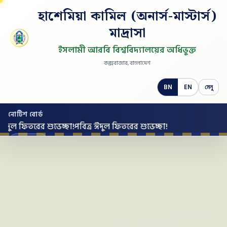
হাশেমিয়া কামিল (অনার্স-মাস্টার্স)
মাদ্রাসা
ইসলামী আরবি বিশ্ববিদ্যালয়ের অধিভুক্ত
কক্সবাজার, বাংলাদেশ
BN
EN
মেনু
নোটিশ বোর্ড
ঈদুল ফিতরের শুভেচ্ছা!
পবিত্র ঈদুল ফিতরের শুভেচ্ছা!
সব নোটিশ