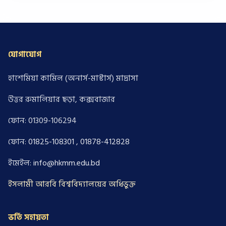
যোগাযোগ
হাশেমিয়া কামিল (অনার্স-মাস্টার্স) মাদ্রাসা
উত্তর রুমালিয়ার ছড়া, কক্সবাজার
ফোন: 01309-106294
ফোন:
01825-108301
,
01878-412828
ইমেইল:
info@hkmm.edu.bd
ইসলামী আরবি বিশ্ববিদ্যালয়ের অধিভুক্ত
ভর্তি সহায়তা